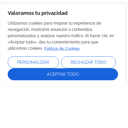
Aceite esencial CITRONELA DE CEILÁN BIO
Valoramos tu privacidad
10 ml
Utilizamos cookies para mejorar tu experiencia de
Frescura cítrica herbal
navegación, mostrarte anuncios o contenidos
personalizados y analizar nuestro tráfico. Al hacer clic en
«Aceptar todo», das tu consentimiento para que
Política de Cookies
utilicemos cookies.
Aceite esencial CLAVO 10 ml
PERSONALIZAR
RECHAZAR TODO
Aroma especiado intenso
ACEPTAR TODO
Aceite esencial EUCALIPTO GLÓBULO BIO
10 ml
Frescura aromática intensa