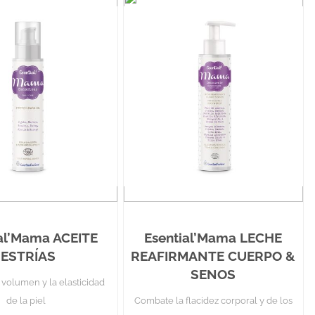
al’Mama ACEITE
Esential’Mama LECHE
ESTRÍAS
REAFIRMANTE CUERPO &
SENOS
 volumen y la elasticidad
de la piel
Combate la flacidez corporal y de los