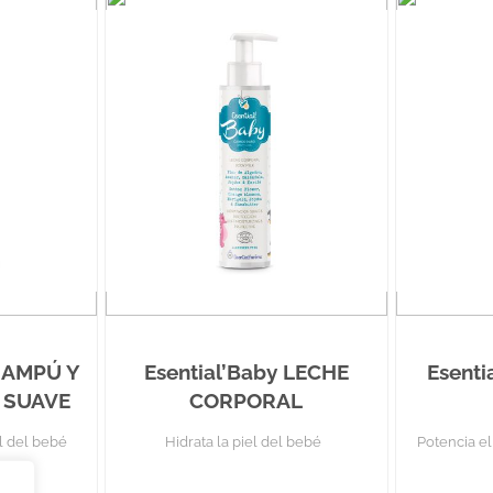
CHAMPÚ Y
Esential’Baby LECHE
Esenti
 SUAVE
CORPORAL
el del bebé
Hidrata la piel del bebé
Potencia el