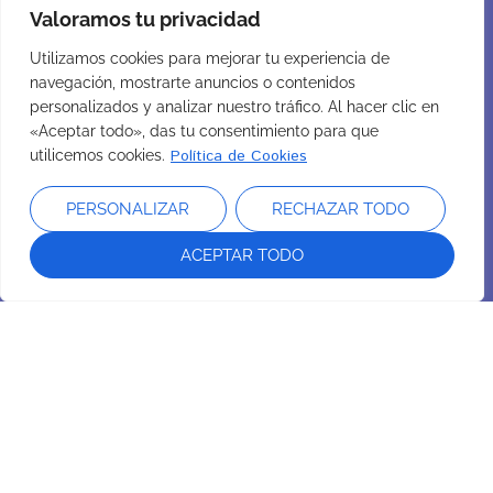
Valoramos tu privacidad
Utilizamos cookies para mejorar tu experiencia de
navegación, mostrarte anuncios o contenidos
personalizados y analizar nuestro tráfico. Al hacer clic en
«Aceptar todo», das tu consentimiento para que
Política de Cookies
utilicemos cookies.
Intersa Labs
PERSONALIZAR
RECHAZAR TODO
Sobre Nosotros
Nuestro compromiso
ACEPTAR TODO
Sostenibilidad
Instalaciones
Laboratorio
Profesional
Área profesionales
Atención al cliente