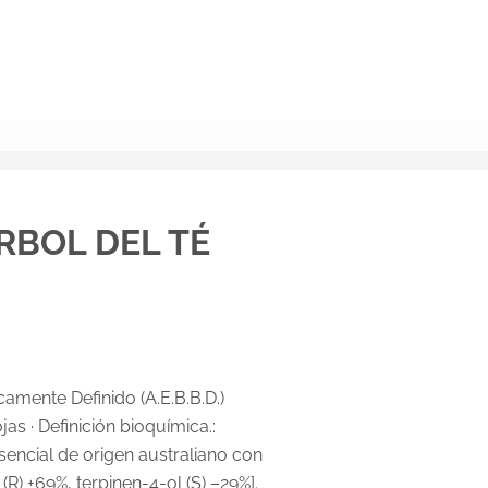
BUSCAR
ÁRBOL DEL TÉ
amente Definido (A.E.B.B.D.)
as · Definición bioquímica.:
esencial de origen australiano con
R) +69%, terpinen-4-ol (S) –29%].