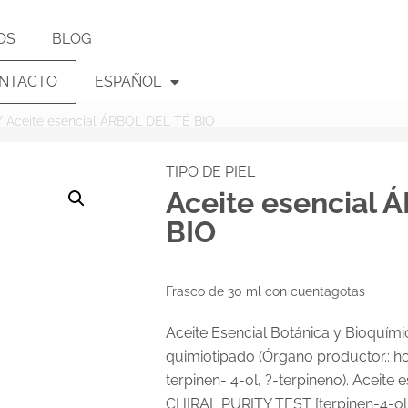
OS
BLOG
NTACTO
ESPAÑOL
 Aceite esencial ÁRBOL DEL TÉ BIO
TIPO DE PIEL
Aceite esencial 
BIO
Frasco de 30 ml con cuentagotas
Aceite Esencial Botánica y Bioquímic
quimiotipado (Órgano productor.: hoj
terpinen- 4-ol, ?-terpineno). Aceite 
CHIRAL PURITY TEST [terpinen-4-ol (