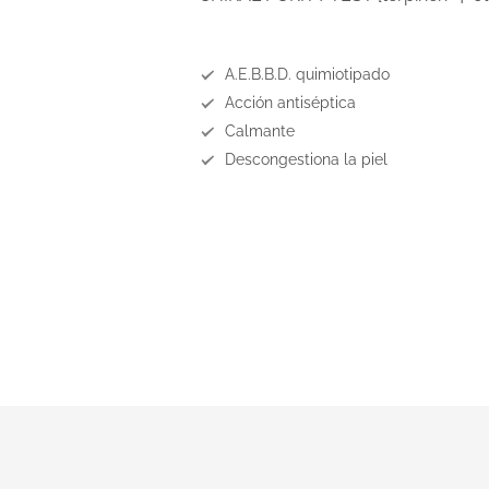
A.E.B.B.D. quimiotipado
Acción antiséptica
Calmante
Descongestiona la piel