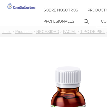
SOBRE NOSOTROS
PRODUCT
PROFESIONALES
CO
Inicio
Productos
NECESIDAD
FACIAL
TIPO DE PIEL
/
/
/
/
/