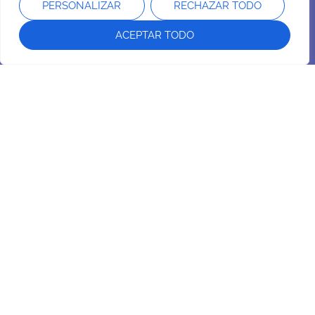
PERSONALIZAR
RECHAZAR TODO
ACEPTAR TODO
Intersa Labs
Sobre Nosotros
Nuestro compromiso
Sostenibilidad
Instalaciones
Laboratorio
Profesional
Área profesionales
Atención al cliente
Contacto