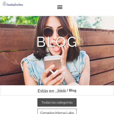
BUSCAR
SOBRE NOSOTROS
BLOG
Inicio
Estás en …
/ Blog
Todas las categorías
Consejos Intersa Labs