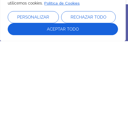
Política de Cookies
utilicemos cookies.
PERSONALIZAR
RECHAZAR TODO
ACEPTAR TODO
Intersa Labs
Sobre Nosotros
Nuestro compromiso
Sostenibilidad
Instalaciones
Laboratorio
Profesional
Área profesionales