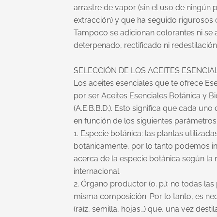
arrastre de vapor (sin el uso de ningún
extracción) y que ha seguido rigurosos 
Tampoco se adicionan colorantes ni se 
deterpenado, rectificado ni redestilació
SELECCIÓN DE LOS ACEITES ESENCIAL
Los aceites esenciales que te ofrece Ese
por ser Aceites Esenciales Botánica y 
(A.E.B.B.D.). Esto significa que cada uno
en función de los siguientes parámetro
1. Especie botánica: las plantas utilizada
botánicamente, por lo tanto podemos in
acerca de la especie botánica según la 
internacional.
2. Órgano productor (o. p.): no todas las 
misma composición. Por lo tanto, es ne
(raíz, semilla, hojas…) que, una vez desti