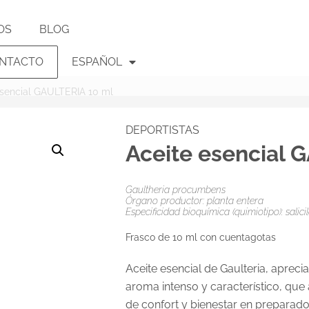
OS
BLOG
NTACTO
ESPAÑOL
esencial GAULTERIA 10 ml
DEPORTISTAS
Aceite esencial 
Gaultheria procumbens
Órgano productor: planta entera
Especificidad bioquímica (quimiotipo): salic
Frasco de 10 ml con cuentagotas
Aceite esencial de Gaulteria, aprec
aroma intenso y característico, que
de confort y bienestar en preparad