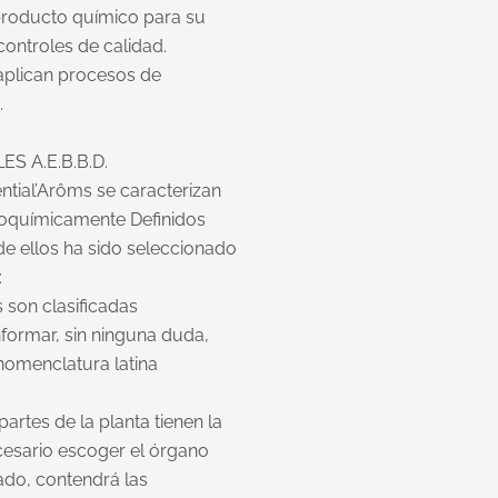
 producto químico para su
controles de calidad.
aplican procesos de
n.
ES A.E.B.B.D.
ntial’Arôms se caracterizan
Bioquímicamente Definidos
 de ellos ha sido seleccionado
s:
s son clasificadas
formar, sin ninguna duda,
nomenclatura latina
partes de la planta tienen la
cesario escoger el órgano
lado, contendrá las