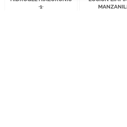
·1·
MANZANIL
Gel hidratante inmediato
Loción limpiadora pa
sensibles