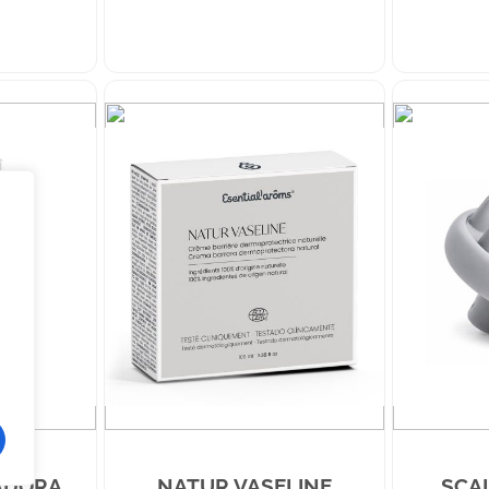
IADORA
NATUR VASELINE
SCA