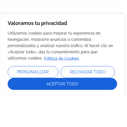
Esential’Baby LECHE CORPORAL
Valoramos tu privacidad
Hidrata la piel del bebé
Utilizamos cookies para mejorar tu experiencia de
navegación, mostrarte anuncios o contenidos
personalizados y analizar nuestro tráfico. Al hacer clic en
«Aceptar todo», das tu consentimiento para que
Política de Cookies
utilicemos cookies.
Extracto lipídico de CALÉNDULA BIO 100
PERSONALIZAR
RECHAZAR TODO
ml
ACEPTAR TODO
Suavidad y confort vegetal