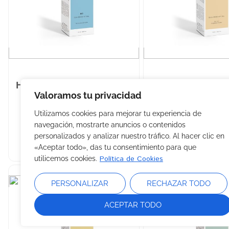
Hidrolato de ACIANO BIO
Hidrolato de H
Valoramos tu privacidad
120 ml
VIRGINIANA 1
Utilizamos cookies para mejorar tu experiencia de
Reduce la tensión nerviosa
Estimulante, antif
navegación, mostrarte anuncios o contenidos
personalizados y analizar nuestro tráfico. Al hacer clic en
«Aceptar todo», das tu consentimiento para que
Política de Cookies
utilicemos cookies.
PERSONALIZAR
RECHAZAR TODO
ACEPTAR TODO