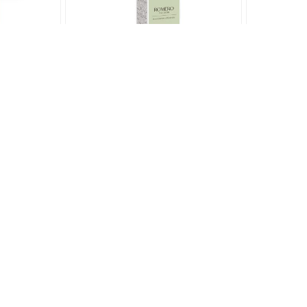
ROLI BIO
Hidrolato de ROMERO
Hidrol
BIO 120 ml
BULGA
anquilidad
Aporta vitalidad y optimismo
Aporta paz 