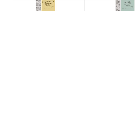
Hidrolato de
Hidrolato de NE
MANZANILLA ROMANA
120 ml
120 ml
Aporta relajación y tr
Ayuda a sobrellevar la
hipersensibilidad