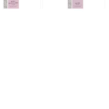
ato de ROSA DE
Hidrolato de SALVIA BIO
RIA BIO 120 ml
120 ml
y bienestar consigo mismo
Equilibra la parte femenina