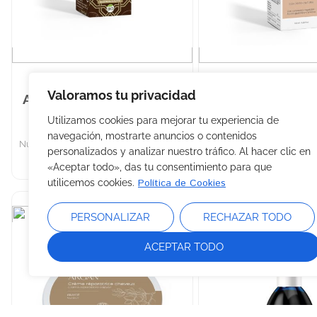
Valoramos tu privacidad
ACEITE VEGETAL VIRGEN
Aceite vegetal v
de Argán 15 ml
JOJOBA 100
Utilizamos cookies para mejorar tu experiencia de
navegación, mostrarte anuncios o contenidos
Nutritivo cutáneo altamente hidratante
Equilibrio y suavida
personalizados y analizar nuestro tráfico. Al hacer clic en
«Aceptar todo», das tu consentimiento para que
Política de Cookies
utilicemos cookies.
PERSONALIZAR
RECHAZAR TODO
ACEPTAR TODO