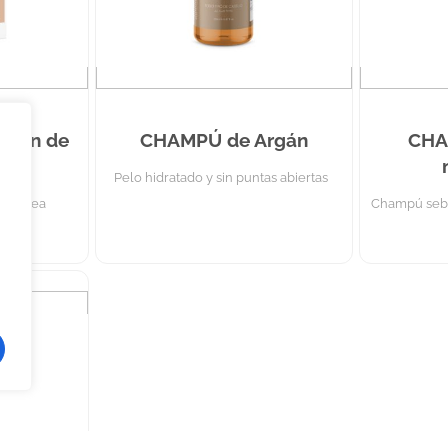
irgen de
CHAMPÚ de Argán
CHA
 ml
Pelo hidratado y sin puntas abiertas
d cutánea
Champú sebo