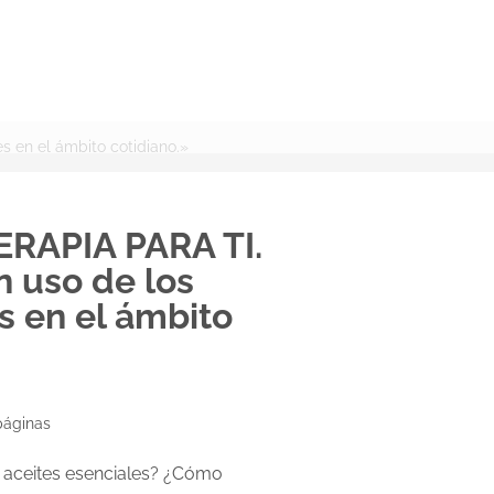
BUSCAR
 en el ámbito cotidiano.»
RAPIA PARA TI.
n uso de los
s en el ámbito
páginas
s aceites esenciales? ¿Cómo