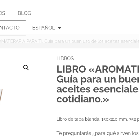
OS
BLOG
NTACTO
ESPAÑOL
ATERAPIA PARA TI. Guía para un buen uso de los aceites esenciales
LIBROS
LIBRO «AROMATE
Guía para un bue
aceites esenciale
cotidiano.»
Libro de tapa blanda, 150x210 mm, 352 
Te preguntarás ¿para qué sirven lo