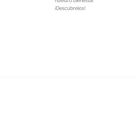
nuestro bienestar.
¡Descúbrelos!