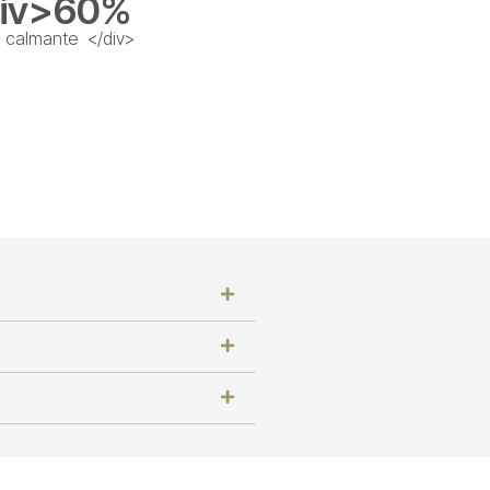
iv>60%
 calmante </div>