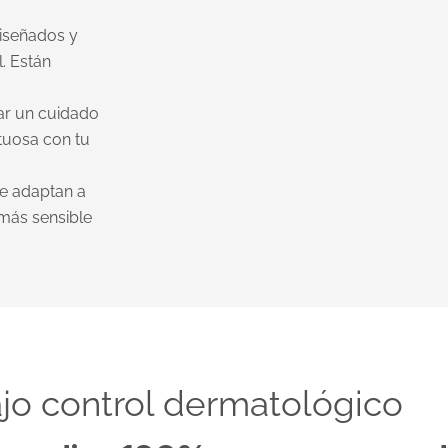
iseñados y
l. Están
ar un cuidado
etuosa con tu
se adaptan a
 más sensible
jo control dermatológico