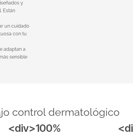
iseñados y
l. Están
ar un cuidado
etuosa con tu
se adaptan a
 más sensible
jo control dermatológico
<div>100%
<d