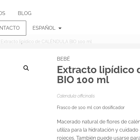
OS
BLOG
NTACTO
ESPAÑOL
 Extracto lipídico de CALÉNDULA BIO 100 ml
BEBÉ
Extracto lipídic
BIO 100 ml
Calendula officinalis
Frasco de 100 ml con dosificador
Macerado natural de flores de calén
utiliza para la hidratación y cuidado
rojeces. También puede usarse para