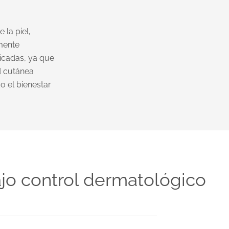
 la piel,
mente
licadas, ya que
d cutánea
o el bienestar
jo control dermatológico