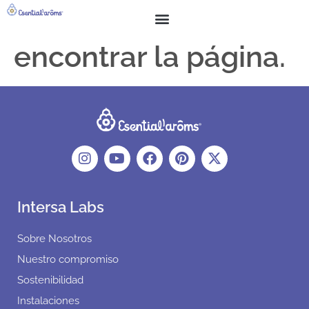
No se ha podido
BUSCAR
SOBRE NOSOTROS
encontrar la página.
Parece que no se ha encontrado nada en esta ubicación.
Intersa Labs
Sobre Nosotros
Nuestro compromiso
Sostenibilidad
Instalaciones