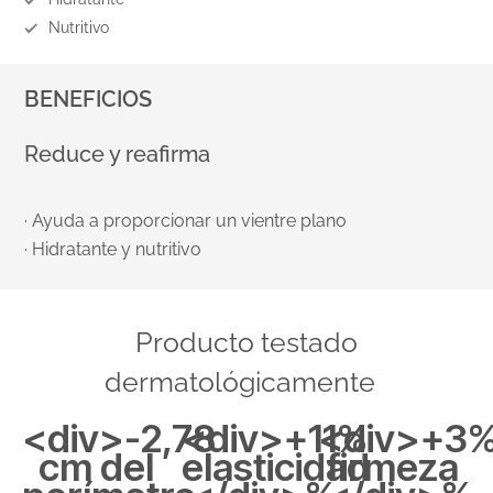
Nutritivo
BENEFICIOS
Reduce y reafirma
· Ayuda a proporcionar un vientre plano
· Hidratante y nutritivo
Producto testado
dermatológicamente
<div>-2,78
<div>+11%
<div>+3
cm del
elasticidad
firmeza