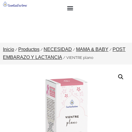
BUSCAR
SOBRE NOSOTROS
Inicio
Productos
NECESIDAD
MAMA & BABY
POST
/
/
/
/
EMBARAZO Y LACTANCIA
/ VIENTRE plano