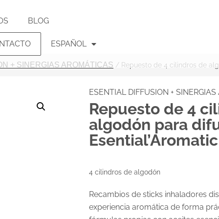
OS
BLOG
NTACTO
ESPAÑOL
ON + SINERGIAS AROMÁTICAS
/ Repuesto de 4 cilindros de alg
ESENTIAL DIFFUSION + SINERGIA
Repuesto de 4 cil
algodón para dif
Esential’Aromatic
4 cilindros de algodón
Recambios de sticks inhaladores di
experiencia aromática de forma prác