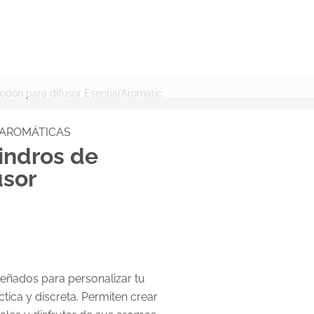
BUSCAR
odón para difusor Esential’Aromatic
S AROMÁTICAS
indros de
usor
señados para personalizar tu
tica y discreta. Permiten crear