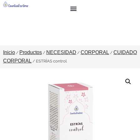
BUSCAR
SOBRE NOSOTROS
Inicio
Productos
NECESIDAD
CORPORAL
CUIDADO
/
/
/
/
CORPORAL
/ ESTRÍAS control