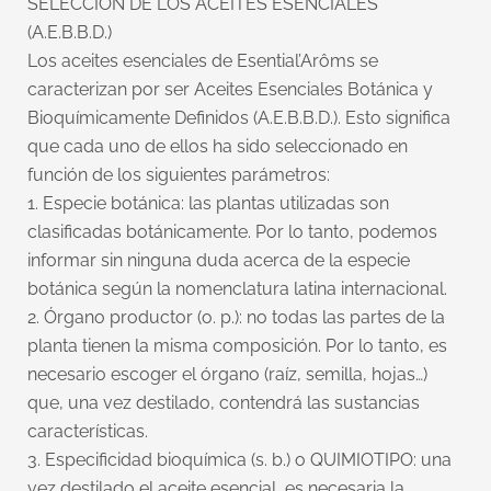
SELECCIÓN DE LOS ACEITES ESENCIALES
(A.E.B.B.D.)
Los aceites esenciales de Esential’Arôms se
caracterizan por ser Aceites Esenciales Botánica y
Bioquímicamente Definidos (A.E.B.B.D.). Esto significa
que cada uno de ellos ha sido seleccionado en
función de los siguientes parámetros:
1. Especie botánica: las plantas utilizadas son
clasificadas botánicamente. Por lo tanto, podemos
informar sin ninguna duda acerca de la especie
botánica según la nomenclatura latina internacional.
2. Órgano productor (o. p.): no todas las partes de la
planta tienen la misma composición. Por lo tanto, es
necesario escoger el órgano (raíz, semilla, hojas…)
que, una vez destilado, contendrá las sustancias
características.
3. Especificidad bioquímica (s. b.) o QUIMIOTIPO: una
vez destilado el aceite esencial, es necesaria la