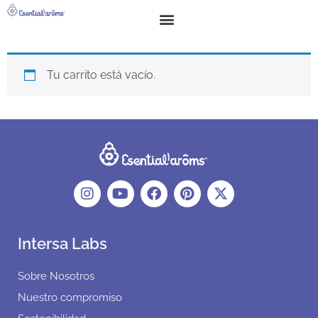
Cart
BUSCAR
SOBRE NOSOTROS
Tu carrito está vacío.
Volver a la tienda
Intersa Labs
Sobre Nosotros
Nuestro compromiso